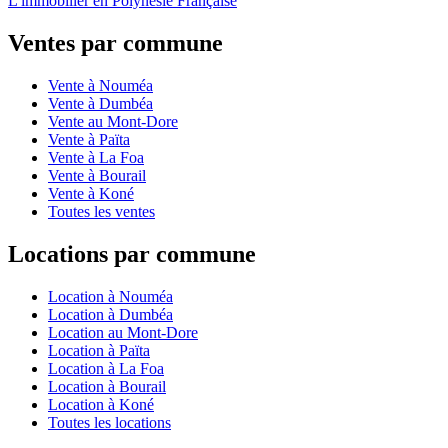
L'immobilier en Polynésie Française
Ventes par commune
Vente à Nouméa
Vente à Dumbéa
Vente au Mont-Dore
Vente à Païta
Vente à La Foa
Vente à Bourail
Vente à Koné
Toutes les ventes
Locations par commune
Location à Nouméa
Location à Dumbéa
Location au Mont-Dore
Location à Païta
Location à La Foa
Location à Bourail
Location à Koné
Toutes les locations