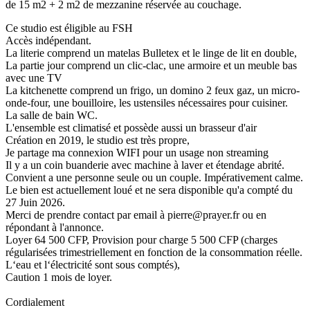
de 15 m2 + 2 m2 de mezzanine réservée au couchage.
Ce studio est éligible au FSH
Accès indépendant.
La literie comprend un matelas Bulletex et le linge de lit en double,
La partie jour comprend un clic-clac, une armoire et un meuble bas
avec une TV
La kitchenette comprend un frigo, un domino 2 feux gaz, un micro-
onde-four, une bouilloire, les ustensiles nécessaires pour cuisiner.
La salle de bain WC.
L'ensemble est climatisé et possède aussi un brasseur d'air
Création en 2019, le studio est très propre,
Je partage ma connexion WIFI pour un usage non streaming
Il y a un coin buanderie avec machine à laver et étendage abrité.
Convient a une personne seule ou un couple. Impérativement calme.
Le bien est actuellement loué et ne sera disponible qu'a compté du
27 Juin 2026.
Merci de prendre contact par email à pierre@prayer.fr ou en
répondant à l'annonce.
Loyer 64 500 CFP, Provision pour charge 5 500 CFP (charges
régularisées trimestriellement en fonction de la consommation réelle.
L‘eau et l‘électricité sont sous comptés),
Caution 1 mois de loyer.
Cordialement