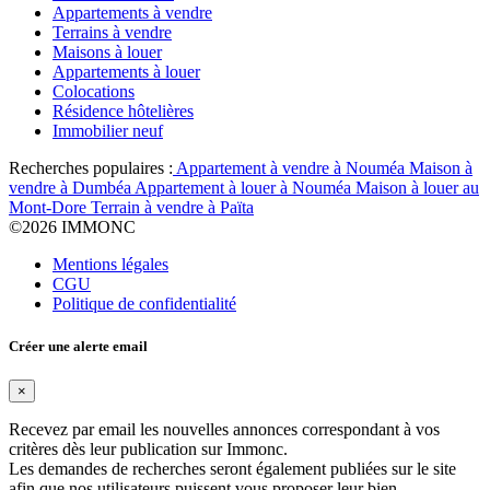
Appartements à vendre
Terrains à vendre
Maisons à louer
Appartements à louer
Colocations
Résidence hôtelières
Immobilier neuf
Recherches populaires :
Appartement à vendre à Nouméa
Maison à
vendre à Dumbéa
Appartement à louer à Nouméa
Maison à louer au
Mont-Dore
Terrain à vendre à Païta
©
2026 IMMONC
Mentions légales
CGU
Politique de confidentialité
Créer une alerte email
×
Recevez par email les nouvelles annonces correspondant à vos
critères dès leur publication sur Immonc.
Les demandes de recherches seront également publiées sur le site
afin que nos utilisateurs puissent vous proposer leur bien.